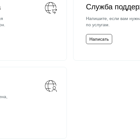
а
Служба поддер
мя
Напишите, если вам нужн
он.
по услугам.
Написать
ена,